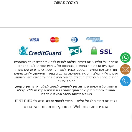
הצהרת נגישות
הבהרה: על עלים עושה כמיטב יכולתה להגיש לכם את המידע באתר במאמרים
מקצועיים או בתיאור המוצרים, בהתבסס על שימוש מסורתי, ו/או מחקרים
מודרניים, נטורופתיה והרבליזם. נבהיר למען הסר ספק, כי מידע זה אינו מהווה
ואינו מחליף המלצה רפואית מוסמכת. על נשים בהיריון ומיניקות, ילדים, אנשים
החולים במחלות כרוניות והנוטלים תרופות מרשם להיוועץ ברופא לפני השימוש
בתוספי תזונה.
אזהרה: כל הזכויות שמורות. אין להעתיק, לצטט, לצלם, או להפיץ טקסט,
תמונות או מידע תוכן אחר מתוך האתר ללא אזכור מקורו או ללא קבלת
רשות מפורשת בכתב מבעלי אתר זה.
כתום בניית
כל זכויות שמורות ©
על עלים – מרכז לצמחי מרפא
. נבנה ע"י
אתרים ומערכות Web
כתום קידום ושיווק באינטרנט
|