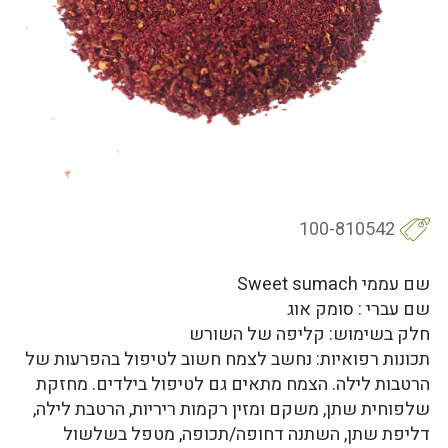
100-810542
שם עממי Sweet sumach
שם עברי : סומק אוג
חלק בשימוש: קליפה של השורש
תכונות רפואיות: נחשב לצמח חשוב לטיפול בהפרעות של
הרטבות לילה. הצמח מתאים גם לטיפול בילדים. מחזקת
שלפוחית שתן, משקם ומזין רקמות ריריות, הרטבת לילה,
דליפת שתן, השתנה דחופה/תכופה, מטפל בשלשול