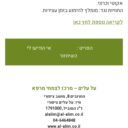
אקוטי וכרוני.
התוויות נגד: מומלץ להימנע בזמן עצירות.
לקריאה נוספת לחץ כאן
הפריט אינו זמין במלאי הודיעו לי
כשיחזור
על עלים – מרכז לצמחי מרפא
החרובים 8, מושב ציפורי
וויז: על עלים ציפורי
ד"נ המוביל, 1791000
alalim@al-alim.co.il
04-6464848
www.al-alim.co.il