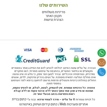
השירותים שלנו
מדיניות משלוחים
תקנון האתר
הצהרת נגישות
הבהרה: על עלים עושה כמיטב יכולתה להגיש לכם את המידע באתר במאמרים
מקצועיים או בתיאור המוצרים, בהתבסס על שימוש מסורתי, ו/או מחקרים
מודרניים, נטורופתיה והרבליזם. נבהיר למען הסר ספק, כי מידע זה אינו מהווה
ואינו מחליף המלצה רפואית מוסמכת. על נשים בהיריון ומיניקות, ילדים, אנשים
החולים במחלות כרוניות והנוטלים תרופות מרשם להיוועץ ברופא לפני השימוש
בתוספי תזונה.
אזהרה: כל הזכויות שמורות. אין להעתיק, לצטט, לצלם, או להפיץ טקסט,
תמונות או מידע תוכן אחר מתוך האתר ללא אזכור מקורו או ללא קבלת
רשות מפורשת בכתב מבעלי אתר זה.
כתום בניית
כל זכויות שמורות ©
על עלים – מרכז לצמחי מרפא
. נבנה ע"י
אתרים ומערכות Web
כתום קידום ושיווק באינטרנט
|