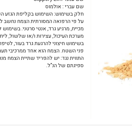
שם עברי : אולמוס
חלק בשימוש: השימוש בקליפת הגזע הפנ
על פי הרפואה המסורתית הצמח נחשב ל 
מכייח, מרגיע גרד, אנטי סרטני. בשימוש 
מערכת העיכול, עצירות ו/או שלשול, ליחה
בשימוש חיצוני להרגעת גרד בעור, לטיפו
פני השטח. הצמח הוא אחד ממרכיבי תערובת נו
התווית נגד: יש להפריד שתיית הצמח מנ
ספיגתם של הנ"ל.