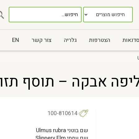
סדנאות
הצטרפות
גלריה
צור קשר
EN
אבקה – תוסף תזונה us rubra
100-810614
שם בוטני Ulmus rubra
שם עממי Slippery Elm