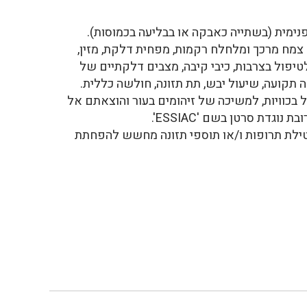
ימית (בשתייה כאבקה או בבליעה בכמוסות).
צמח מרכך ומלחלח רקמות, מפחית דלקת, מזין,
לטיפול בצרבות, כיבי קיבה, מצבים דלקתיים של
 תקועה, שיעול יבש, תת תזונה, חולשה כללית.
ל בכוויות, למשיכה של זיהומים בעור והוצאתם אל
גדת סרטן בשם 'ESSIAC'.
טילת תרופות ו/או תוספי תזונה מחשש להפחתת