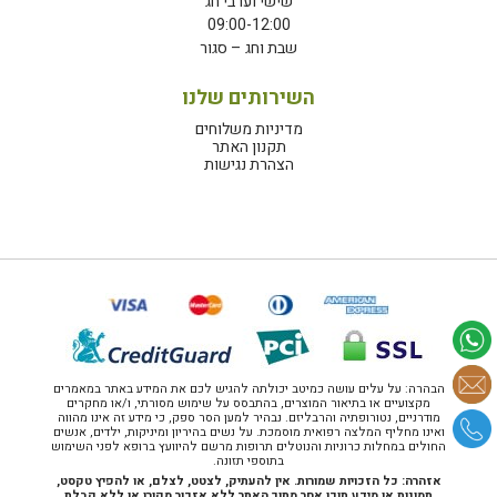
שישי וערבי חג
09:00-12:00
שבת וחג – סגור
השירותים שלנו
מדיניות משלוחים
תקנון האתר
הצהרת נגישות
הבהרה: על עלים עושה כמיטב יכולתה להגיש לכם את המידע באתר במאמרים
מקצועיים או בתיאור המוצרים, בהתבסס על שימוש מסורתי, ו/או מחקרים
מודרניים, נטורופתיה והרבליזם. נבהיר למען הסר ספק, כי מידע זה אינו מהווה
ואינו מחליף המלצה רפואית מוסמכת. על נשים בהיריון ומיניקות, ילדים, אנשים
החולים במחלות כרוניות והנוטלים תרופות מרשם להיוועץ ברופא לפני השימוש
בתוספי תזונה.
אזהרה: כל הזכויות שמורות. אין להעתיק, לצטט, לצלם, או להפיץ טקסט,
תמונות או מידע תוכן אחר מתוך האתר ללא אזכור מקורו או ללא קבלת