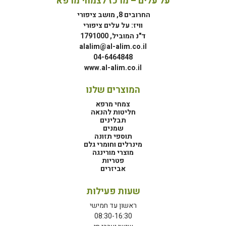
על עלים – מרכז לצמחי מרפא
החרובים 8, מושב ציפורי
וויז: על עלים ציפורי
ד"נ המוביל, 1791000
alalim@al-alim.co.il
04-6464848
www.al-alim.co.il
המוצרים שלנו
צמחי מרפא
חליטות להנאה
תבלינים
שמנים
תוספי תזונה
מינרלים וחומרי גלם
מוצרי מורינגה
פטריות
אביזרים
שעות פעילות
ראשון עד חמישי
08:30-16:30