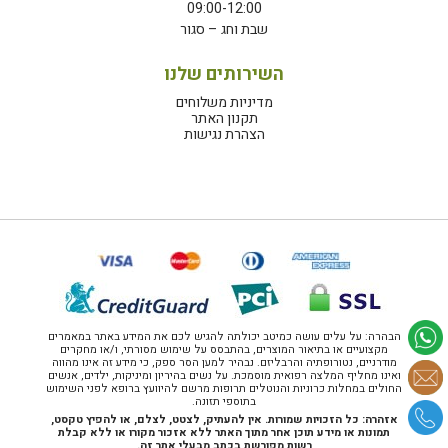
09:00-12:00
שבת וחג – סגור
השירותים שלנו
מדיניות משלוחים
תקנון האתר
הצהרת נגישות
הבהרה: על עלים עושה כמיטב יכולתה להגיש לכם את המידע באתר במאמרים
מקצועיים או בתיאור המוצרים, בהתבסס על שימוש מסורתי, ו/או מחקרים
מודרניים, נטורופתיה והרבליזם. נבהיר למען הסר ספק, כי מידע זה אינו מהווה
ואינו מחליף המלצה רפואית מוסמכת. על נשים בהיריון ומיניקות, ילדים, אנשים
החולים במחלות כרוניות והנוטלים תרופות מרשם להיוועץ ברופא לפני השימוש
בתוספי תזונה.
אזהרה: כל הזכויות שמורות. אין להעתיק, לצטט, לצלם, או להפיץ טקסט,
תמונות או מידע תוכן אחר מתוך האתר ללא אזכור מקורו או ללא קבלת
רשות מפורשת בכתב מבעלי אתר זה.