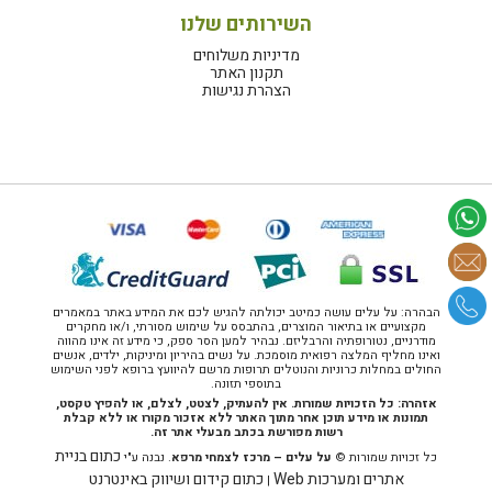
השירותים שלנו
מדיניות משלוחים
תקנון האתר
הצהרת נגישות
הבהרה: על עלים עושה כמיטב יכולתה להגיש לכם את המידע באתר במאמרים
מקצועיים או בתיאור המוצרים, בהתבסס על שימוש מסורתי, ו/או מחקרים
מודרניים, נטורופתיה והרבליזם. נבהיר למען הסר ספק, כי מידע זה אינו מהווה
ואינו מחליף המלצה רפואית מוסמכת. על נשים בהיריון ומיניקות, ילדים, אנשים
החולים במחלות כרוניות והנוטלים תרופות מרשם להיוועץ ברופא לפני השימוש
בתוספי תזונה.
אזהרה: כל הזכויות שמורות. אין להעתיק, לצטט, לצלם, או להפיץ טקסט,
תמונות או מידע תוכן אחר מתוך האתר ללא אזכור מקורו או ללא קבלת
רשות מפורשת בכתב מבעלי אתר זה.
כתום בניית
כל זכויות שמורות ©
על עלים – מרכז לצמחי מרפא
. נבנה ע"י
אתרים ומערכות Web
כתום קידום ושיווק באינטרנט
|