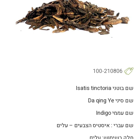
100-210806
שם בוטני Isatis tinctoria
שם סיני Da qing Ye
שם עממי Indigo
שם עברי : איסטיס הצבעים – עלים
חלק בשימוש: עלים