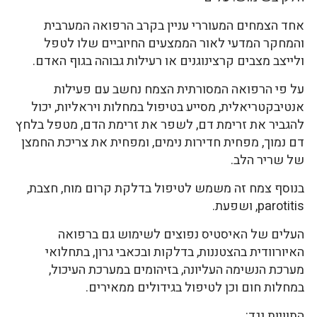
אחד הצמחים המעוררי עניין בקרב הרפואה המערבית
והמחקר המדעי לאור הממצעים החיוביים שלו לטפל
ולייצב מצבים קרצינוגנים או רעילות גבוהה בגוף האדם.
על פי הרפואה המסורתית הצמח נחשב עם פעילות
אנטיבקטריאלית, מסייע בטיפול במחלות ויראליות, יכול
להגביר את זרימת דם, לשפר את זרימת הדם, מטפל בלחץ
דם נמוך, מפחית חדירות נימים, ומפחית את צריכת החמצן
של שריר הלב.
בנוסף צמח זה משמש לטיפול בדלקת קרום מוח, חצבת,
parotitis, ושפעת.
העלים של האיסטיס נפוצים לשימוש גם ברפואה
האיורוודית בהצטננות, בדלקות ובכאבי גרון, בתחלואי
מערכת הנשימה העליונה, בזיהומים במערכת העיכול,
במחלות חום וכן לטיפול בגידולים ממאירים.
התוויות נגד: