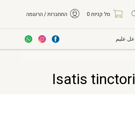
סל קניות
0
התחברות / הרשמה
عل عليم