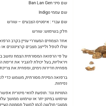
שם סיני Ban Lan Gen
שם עממי Indigo
שם עברי : איסטיס הצבעים – שורש
חלק בשימוש: שורש
אחד הצמחים המעוררי עניין בקרב הרפוא
שלו לטפל ולייצב מצבים קרצינוגנים או ר
על פי הרפואה המסורתית הצמח נחשב בע
ויראליות, בעל יכולת להגביר את זרימת 
מפחית חדירות נימים, ומפחית את צריכת
ברפואה הסינית מסורתית, משמש כדי לנקו
נפיחות.
התוויות נגד: תופעת לוואי מינורית אפש
שימוש במינון יתר או שימוש ממושך עלו
ממצבי חולשה (כמו למשל תסמונת העייפו