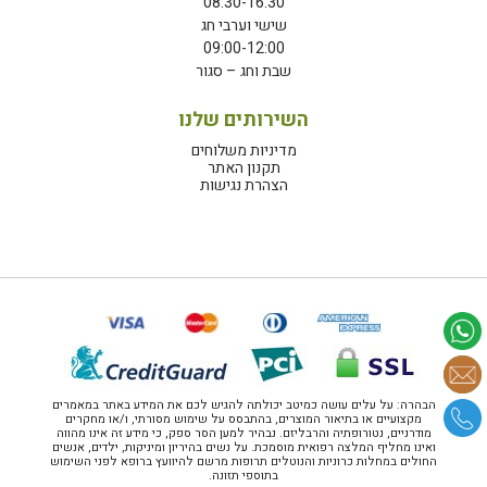
08:30-16:30
שישי וערבי חג
09:00-12:00
שבת וחג – סגור
השירותים שלנו
מדיניות משלוחים
תקנון האתר
הצהרת נגישות
הבהרה: על עלים עושה כמיטב יכולתה להגיש לכם את המידע באתר במאמרים
מקצועיים או בתיאור המוצרים, בהתבסס על שימוש מסורתי, ו/או מחקרים
מודרניים, נטורופתיה והרבליזם. נבהיר למען הסר ספק, כי מידע זה אינו מהווה
ואינו מחליף המלצה רפואית מוסמכת. על נשים בהיריון ומיניקות, ילדים, אנשים
החולים במחלות כרוניות והנוטלים תרופות מרשם להיוועץ ברופא לפני השימוש
בתוספי תזונה.