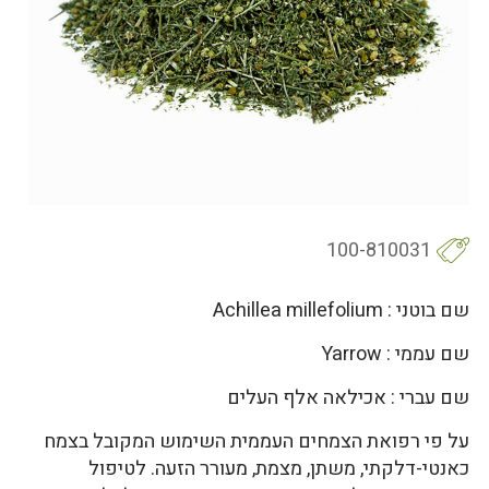
100-810031
שם בוטני : Achillea millefolium
שם עממי : Yarrow
שם עברי : אכילאה אלף העלים
על פי רפואת הצמחים העממית השימוש המקובל בצמח
כאנטי-דלקתי, משתן, מצמת, מעורר הזעה. לטיפול