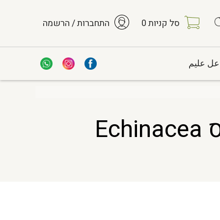
סל קניות
0
התחברות / הרשמה
عل عليم
אכיניצאה קיפודנית ארגמנית יבוא צמח גרוס Echinacea