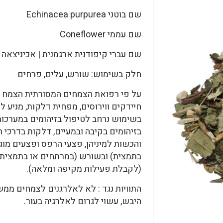
שם בוטני Echinacea purpurea
שם עממי Coneflower
שם עברי קיפודנית ארגמנית | אכיניצאה
חלק בשימוש: שורש, עלים, פרחים
על פי רפואת הצמחים המסורתית הצמח נח
חיידקים ווירוסים, מפחית דלקות, מניע לי
בשימוש נרחב לטיפול בזיהומים במערכות 
בזיהומים בקיבה ובמעיים, דלקות בדרכי 
והכשות למיניהן, פצעי הרפס ופצעים מוג
בתמצית) ובשורש (במרתחים או בתמצית)
(לקבלת פעילות מקיפה ומלאה).
התוויות נגד : לא לאלרגנים לצמחים ממש
היבש, עשוי לגרום לאלרגיה בעור.