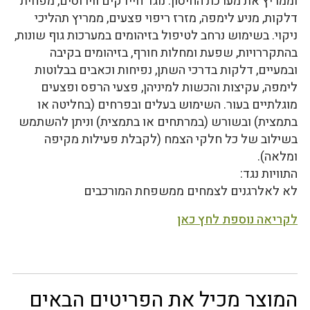
וממריץ את מערכת החיסון. נוגד חיידקים ווירוסים, מפחית
דלקות, מניע לימפה, מזרז ריפוי פצעים, ממריץ תהליכי
ניקוי. בשימוש נרחב לטיפול בזיהומים במערכות גוף שונות,
בהתקררויות, שפעת ומחלות חורף, בזיהומים בקיבה
ובמעיים, דלקות בדרכי השתן, נפיחות וכאבים בבלוטות
לימפה, עקיצות והכשות למיניהן, פצעי הרפס ופצעים
מוגלתיים בעור. השימוש בעלים ובפרחים (בחליטה או
בתמצית) ובשורש (במרתחים או בתמצית) וניתן להשתמש
בשילוב של כל חלקי הצמח (לקבלת פעילות מקיפה
ומלאה).
התוויות נגד:
לא לאלרגנים לצמחים ממשפחת המורכבים
לקריאה נוספת לחץ כאן
המוצר מכיל את הפריטים הבאים