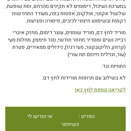
במערכת העיכול, דימומים לא תקינים מהרחם, וסת שופעת,
שלשול אקוטי, אולקוס, אפטות בפה, מעודד התחדשות
רקמות ובשימוש חיצוני לכיבים, פיסורה ופציעות.
מוריד לחץ דם, מוריד שומנים, עוצר דימום, מחזק איברי
רבייה נשים ומסדיר מחזור חודשי, נוגד חימצון, מחלות מעי
(קרוהן, הליקובקטר, מעי רגיז), גידולים ממאירים, פטרת
(עור, וגנילית וזיהום תת עורי)
התוויות נגד:
לא בשילוב עם תרופות מורידות לחץ דם.
לקריאה נוספת לחץ כאן
הפריט אינו זמין במלאי הודיעו לי
כשיחזור