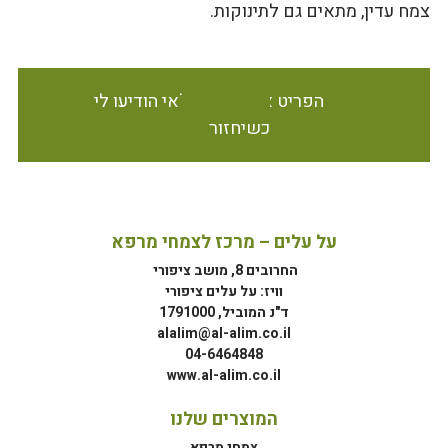
צמח עדין, מתאים גם לתינוקות.
הפריט אינו זמין במלאי הודיעו לי
כשיחזור
על עלים – מרכז לצמחי מרפא
החרובים 8, מושב ציפורי
וויז: על עלים ציפורי
ד"נ המוביל, 1791000
alalim@al-alim.co.il
04-6464848
www.al-alim.co.il
המוצרים שלנו
צמחי מרפא