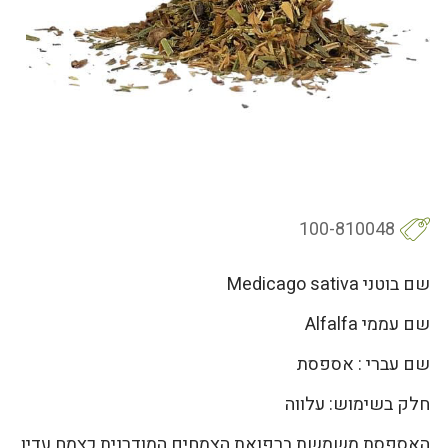
100-810048
שם בוטני Medicago sativa
שם עממי Alfalfa
שם עברי : אספסת
חלק בשימוש: עלווה
האספסת משמשת ברפואת הצמחים המודרנית כצמח עדין,