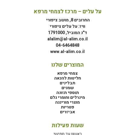
על עלים – מרכז לצמחי מרפא
החרובים 8, מושב ציפורי
וויז: על עלים ציפורי
ד"נ המוביל, 1791000
alalim@al-alim.co.il
04-6464848
www.al-alim.co.il
המוצרים שלנו
צמחי מרפא
חליטות להנאה
תבלינים
שמנים
תוספי תזונה
מינרלים וחומרי גלם
מוצרי מורינגה
פטריות
אביזרים
שעות פעילות
ראשון עד חמישי