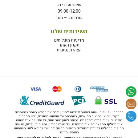
שישי וערבי חג
09:00-12:00
שבת וחג – סגור
השירותים שלנו
מדיניות משלוחים
תקנון האתר
הצהרת נגישות
הבהרה: על עלים עושה כמיטב יכולתה להגיש לכם את המידע באתר במאמרים
מקצועיים או בתיאור המוצרים, בהתבסס על שימוש מסורתי, ו/או מחקרים
מודרניים, נטורופתיה והרבליזם. נבהיר למען הסר ספק, כי מידע זה אינו מהווה
ואינו מחליף המלצה רפואית מוסמכת. על נשים בהיריון ומיניקות, ילדים, אנשים
החולים במחלות כרוניות והנוטלים תרופות מרשם להיוועץ ברופא לפני השימוש
בתוספי תזונה.
אזהרה: כל הזכויות שמורות. אין להעתיק, לצטט, לצלם, או להפיץ טקסט,