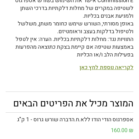
Commission E אישר את השימוש בשורש אספרגוס
לשטיפה במקרים של מחלות דלקתיות בדרכי השתן
ולמניעת אבנים בכליות.
באופן מסורתי, השורש שימש כחומר משתן, משלשל
ולטיפול בדלקות בעצב וראומטיזם.
התוויות נגד: מחלות דלקתיות בכליות. הערה: אין לטפל
באמצעות שטיפה אם קיימת בצקת כתוצאה מהפרעות
בפעילות הלב ו/או הכליות
לקריאה נוספת לחץ כאן
המוצר מכיל את הפריטים הבאים
אספרגוס הודי הודו ללא.ח.הדברה שורש גרוס - 1 ק"ג
160.00
₪