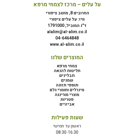
על עלים – מרכז לצמחי מרפא
החרובים 8, מושב ציפורי
וויז: על עלים ציפורי
ד"נ המוביל, 1791000
alalim@al-alim.co.il
04-6464848
www.al-alim.co.il
המוצרים שלנו
צמחי מרפא
חליטות להנאה
תבלינים
שמנים
תוספי תזונה
מינרלים וחומרי גלם
מוצרי מורינגה
פטריות
אביזרים
שעות פעילות
ראשון עד חמישי
08:30-16:30