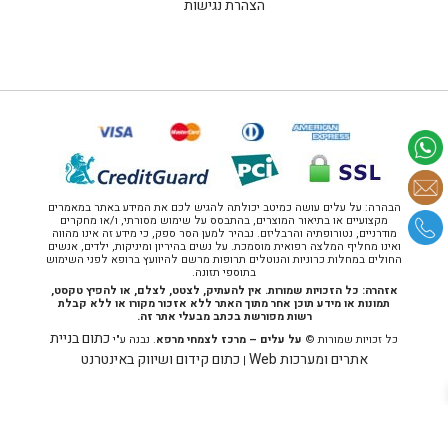
הצהרת נגישות
הבהרה: על עלים עושה כמיטב יכולתה להגיש לכם את המידע באתר במאמרים
מקצועיים או בתיאור המוצרים, בהתבסס על שימוש מסורתי, ו/או מחקרים
מודרניים, נטורופתיה והרבליזם. נבהיר למען הסר ספק, כי מידע זה אינו מהווה
ואינו מחליף המלצה רפואית מוסמכת. על נשים בהיריון ומיניקות, ילדים, אנשים
החולים במחלות כרוניות והנוטלים תרופות מרשם להיוועץ ברופא לפני השימוש
בתוספי תזונה.
אזהרה: כל הזכויות שמורות. אין להעתיק, לצטט, לצלם, או להפיץ טקסט,
תמונות או מידע תוכן אחר מתוך האתר ללא אזכור מקורו או ללא קבלת
רשות מפורשת בכתב מבעלי אתר זה.
כתום בניית
כל זכויות שמורות ©
על עלים – מרכז לצמחי מרפא
. נבנה ע"י
אתרים ומערכות Web
כתום קידום ושיווק באינטרנט
|