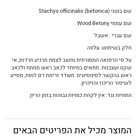
שם בוטני Stachys officinalis (betonica)
שם עממי Wood Betony
שם עברי : אשבל
חלק בשימוש: עלווה
על פי הרפואה המסורתית נחשב לצמח מרגיע חרדות, אי
שקט ועצבנות. מתאים במיוחד לכאב ראש ממתח ולכאב
ראש בהקשר לסינוסיטיס. מעודד זרימת דם למוח, מסייע
לשיפור הריכוז והזיכרון.
התוויות נגד: אין לקחת כמויות גבוהות בזמן הריון.
המוצר מכיל את הפריטים הבאים