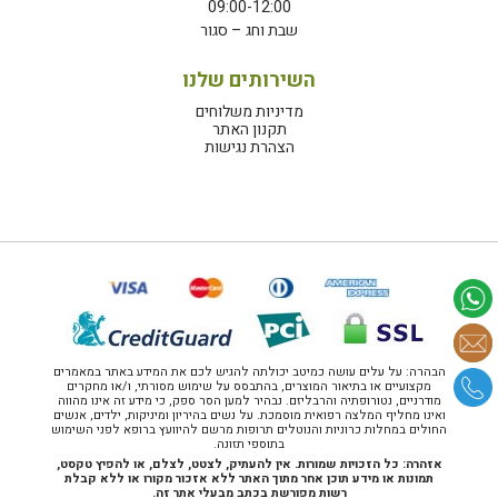
09:00-12:00
שבת וחג – סגור
השירותים שלנו
מדיניות משלוחים
תקנון האתר
הצהרת נגישות
הבהרה: על עלים עושה כמיטב יכולתה להגיש לכם את המידע באתר במאמרים
מקצועיים או בתיאור המוצרים, בהתבסס על שימוש מסורתי, ו/או מחקרים
מודרניים, נטורופתיה והרבליזם. נבהיר למען הסר ספק, כי מידע זה אינו מהווה
ואינו מחליף המלצה רפואית מוסמכת. על נשים בהיריון ומיניקות, ילדים, אנשים
החולים במחלות כרוניות והנוטלים תרופות מרשם להיוועץ ברופא לפני השימוש
בתוספי תזונה.
אזהרה: כל הזכויות שמורות. אין להעתיק, לצטט, לצלם, או להפיץ טקסט,
תמונות או מידע תוכן אחר מתוך האתר ללא אזכור מקורו או ללא קבלת
רשות מפורשת בכתב מבעלי אתר זה.