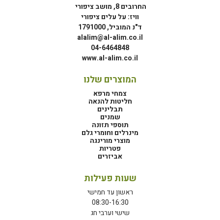
החרובים 8, מושב ציפורי
וויז: על עלים ציפורי
ד"נ המוביל, 1791000
alalim@al-alim.co.il
04-6464848
www.al-alim.co.il
המוצרים שלנו
צמחי מרפא
חליטות להנאה
תבלינים
שמנים
תוספי תזונה
מינרלים וחומרי גלם
מוצרי מורינגה
פטריות
אביזרים
שעות פעילות
ראשון עד חמישי
08:30-16:30
שישי וערבי חג