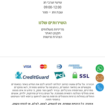
שישי וערבי חג
09:00-12:00
שבת וחג – סגור
השירותים שלנו
מדיניות משלוחים
תקנון האתר
הצהרת נגישות
הבהרה: על עלים עושה כמיטב יכולתה להגיש לכם את המידע באתר במאמרים
מקצועיים או בתיאור המוצרים, בהתבסס על שימוש מסורתי, ו/או מחקרים
מודרניים, נטורופתיה והרבליזם. נבהיר למען הסר ספק, כי מידע זה אינו מהווה
ואינו מחליף המלצה רפואית מוסמכת. על נשים בהיריון ומיניקות, ילדים, אנשים
החולים במחלות כרוניות והנוטלים תרופות מרשם להיוועץ ברופא לפני השימוש
בתוספי תזונה.
אזהרה: כל הזכויות שמורות. אין להעתיק, לצטט, לצלם, או להפיץ טקסט,