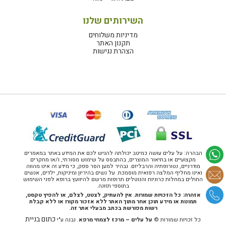
השירותים שלנו
מדיניות משלוחים
תקנון האתר
הצהרת נגישות
הבהרה: על עלים עושה כמיטב יכולתה להגיש לכם את המידע באתר במאמרים
מקצועיים או בתיאור המוצרים, בהתבסס על שימוש מסורתי, ו/או מחקרים
מודרניים, נטורופתיה והרבליזם. נבהיר למען הסר ספק, כי מידע זה אינו מהווה
ואינו מחליף המלצה רפואית מוסמכת. על נשים בהיריון ומיניקות, ילדים, אנשים
החולים במחלות כרוניות והנוטלים תרופות מרשם להיוועץ ברופא לפני השימוש
בתוספי תזונה.
אזהרה: כל הזכויות שמורות. אין להעתיק, לצטט, לצלם, או להפיץ טקסט,
תמונות או מידע תוכן אחר מתוך האתר ללא אזכור מקורו או ללא קבלת
רשות מפורשת בכתב מבעלי אתר זה.
כתום בניית
כל זכויות שמורות ©
על עלים – מרכז לצמחי מרפא
. נבנה ע"י