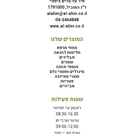
וויז: על עלים ציפורי
ד"נ המוביל, 1791000
alalim@al-alim.co.il
04-6464848
www.al-alim.co.il
המוצרים שלנו
צמחי מרפא
חליטות להנאה
תבלינים
שמנים
תוספי תזונה
מינרלים וחומרי גלם
מוצרי מורינגה
פטריות
אביזרים
שעות פעילות
ראשון עד חמישי
08:30-16:30
שישי וערבי חג
09:00-12:00
שבת וחג – סגור