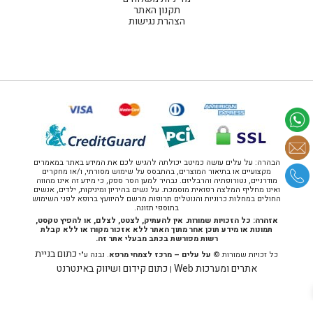
תקנון האתר
הצהרת נגישות
הבהרה: על עלים עושה כמיטב יכולתה להגיש לכם את המידע באתר במאמרים
מקצועיים או בתיאור המוצרים, בהתבסס על שימוש מסורתי, ו/או מחקרים
מודרניים, נטורופתיה והרבליזם. נבהיר למען הסר ספק, כי מידע זה אינו מהווה
ואינו מחליף המלצה רפואית מוסמכת. על נשים בהיריון ומיניקות, ילדים, אנשים
החולים במחלות כרוניות והנוטלים תרופות מרשם להיוועץ ברופא לפני השימוש
בתוספי תזונה.
אזהרה: כל הזכויות שמורות. אין להעתיק, לצטט, לצלם, או להפיץ טקסט,
תמונות או מידע תוכן אחר מתוך האתר ללא אזכור מקורו או ללא קבלת
רשות מפורשת בכתב מבעלי אתר זה.
כתום בניית
כל זכויות שמורות ©
על עלים – מרכז לצמחי מרפא
. נבנה ע"י
אתרים ומערכות Web
כתום קידום ושיווק באינטרנט
|