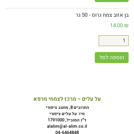
בן אזוב צמח גרוס - 50 גר
14.00
₪
הוספה לסל
על עלים – מרכז לצמחי מרפא
החרובים 8, מושב ציפורי
וויז: על עלים ציפורי
ד"נ המוביל, 1791000
alalim@al-alim.co.il
04-6464848