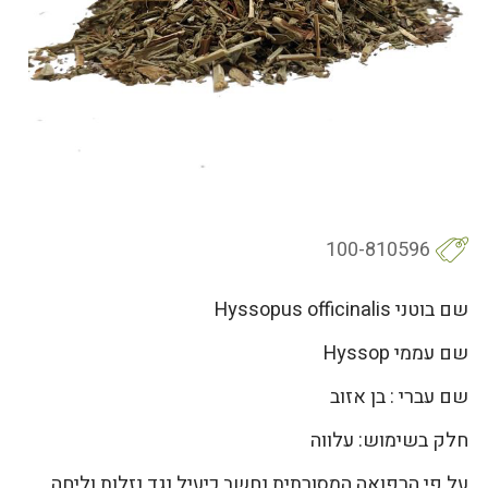
100-810596
שם בוטני Hyssopus officinalis
שם עממי Hyssop
שם עברי : בן אזוב
חלק בשימוש: עלווה
על פי הרפואה המסורתית נחשב כיעיל נגד נזלות וליחה,