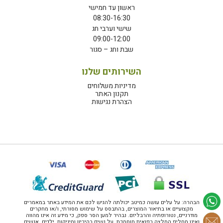
ראשון עד חמישי
08:30-16:30
שישי וערבי חג
09:00-12:00
שבת וחג – סגור
השירותים שלנו
מדיניות משלוחים
תקנון האתר
הצהרת נגישות
הבהרה: על עלים עושה כמיטב יכולתה להגיש לכם את המידע באתר במאמרים
מקצועיים או בתיאור המוצרים, בהתבסס על שימוש מסורתי, ו/או מחקרים
מודרניים, נטורופתיה והרבליזם. נבהיר למען הסר ספק, כי מידע זה אינו מהווה
ואינו מחליף המלצה רפואית מוסמכת. על נשים בהיריון ומיניקות, ילדים, אנשים