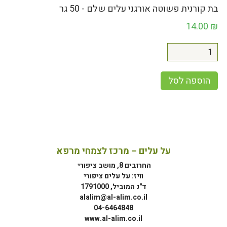
בת קורנית פשוטה אורגני עלים שלם - 50 גר
14.00
₪
הוספה לסל
על עלים – מרכז לצמחי מרפא
החרובים 8, מושב ציפורי
וויז: על עלים ציפורי
ד"נ המוביל, 1791000
alalim@al-alim.co.il
04-6464848
www.al-alim.co.il