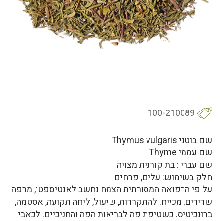
100-210089
שם בוטני Thymus vulgaris
שם עממי Thyme
שם עברי : בת קורנית מצויה
חלק בשימוש: עלים, פרחים
על פי הרפואה המסורתית הצמח נחשב לאנטיספטי, מרפה
שרירים, מכייח. להתקררות, שיעול, ליחה תקועה, אסטמה,
ברונכיטיס. כשטיפת פה לבריאות הפה והחניכיים. לכאבי