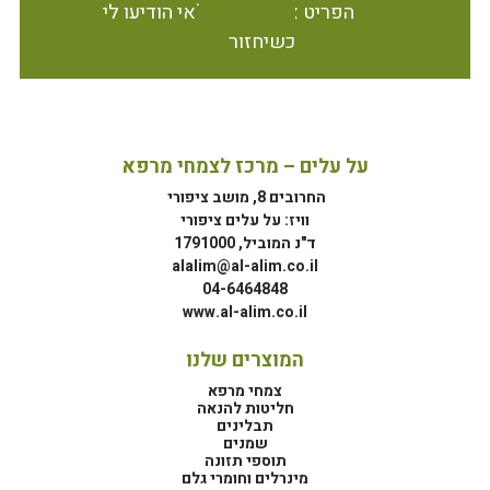
הפריט אינו זמין במלאי הודיעו לי
כשיחזור
על עלים – מרכז לצמחי מרפא
החרובים 8, מושב ציפורי
וויז: על עלים ציפורי
ד"נ המוביל, 1791000
alalim@al-alim.co.il
04-6464848
www.al-alim.co.il
המוצרים שלנו
צמחי מרפא
חליטות להנאה
תבלינים
שמנים
תוספי תזונה
מינרלים וחומרי גלם