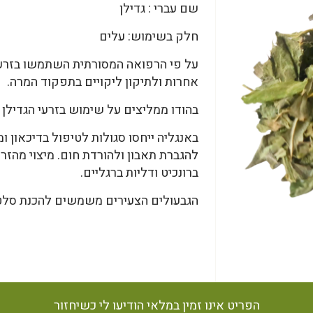
שם עברי : גדילן
חלק בשימוש: עלים
על פי הרפואה המסורתית השתמשו בזרעי 
אחרות ולתיקון ליקויים בתפקוד המרה.
בהודו ממליצים על שימוש בזרעי הגדילן ל
באנגליה ייחסו סגולות לטיפול בדיכאון
להגברת תאבון ולהורדת חום. מיצוי מהזר
ברונכיט ודליות ברגליים.
הגבעולים הצעירים משמשים להכנת סלט 
הפריט אינו זמין במלאי הודיעו לי כשיחזור