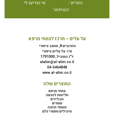
הפריט אינו זמין במלאי הודיעו לי
כשיחזור
על עלים – מרכז לצמחי מרפא
החרובים 8, מושב ציפורי
וויז: על עלים ציפורי
ד"נ המוביל, 1791000
alalim@al-alim.co.il
04-6464848
www.al-alim.co.il
המוצרים שלנו
צמחי מרפא
חליטות להנאה
תבלינים
שמנים
תוספי תזונה
מינרלים וחומרי גלם