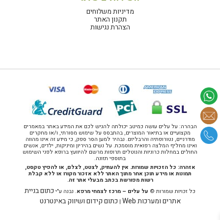
מדיניות משלוחים
תקנון האתר
הצהרת נגישות
הבהרה: על עלים עושה כמיטב יכולתה להגיש לכם את המידע באתר במאמרים
מקצועיים או בתיאור המוצרים, בהתבסס על שימוש מסורתי, ו/או מחקרים
מודרניים, נטורופתיה והרבליזם. נבהיר למען הסר ספק, כי מידע זה אינו מהווה
ואינו מחליף המלצה רפואית מוסמכת. על נשים בהיריון ומיניקות, ילדים, אנשים
החולים במחלות כרוניות והנוטלים תרופות מרשם להיוועץ ברופא לפני השימוש
בתוספי תזונה.
אזהרה: כל הזכויות שמורות. אין להעתיק, לצטט, לצלם, או להפיץ טקסט,
תמונות או מידע תוכן אחר מתוך האתר ללא אזכור מקורו או ללא קבלת
רשות מפורשת בכתב מבעלי אתר זה.
כתום בניית
כל זכויות שמורות ©
על עלים – מרכז לצמחי מרפא
. נבנה ע"י
אתרים ומערכות Web
כתום קידום ושיווק באינטרנט
|