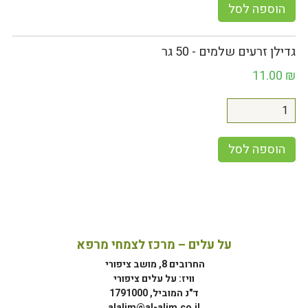
הוספה לסל
גדילן זרעים שלמים - 50 גר
11.00
₪
הוספה לסל
על עלים – מרכז לצמחי מרפא
החרובים 8, מושב ציפורי
וויז: על עלים ציפורי
ד"נ המוביל, 1791000
alalim@al-alim.co.il