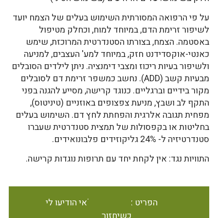
על פי הרפואה המסורתית השימוש בעלים של הצמח יועד
לשיפור זרימת הדם, במיוחד למוח, וכחלק מטיפול
באסטמה. הצמח, בצורתו הסטנדרטית המרוכזת, שימש
כאנטי-אוקסדידנט חזק, במיוחד למע' העצבים, למניעה
ולשיפור בעיות ריכוז ומצבי דימנציה. ניתן לילדים הסובלים
מבעיות קשב (ADD). נחשב כמשפר זרימת דם לסובלים
מקור בידיים וברגליים. כנוגד קרישה, מסייע להגנה בפני
התקף לב ושבץ, מניעת צפצופים באוזניים (טיניטוס),
מפחית תגובה אלרגית והפחתת לחץ דם. השימוש בעלים
בחליטות או בקפסולות של תמצית סטנדרטית שעברו
סטנדרטיזיה ל- 24% גליקוזידים פלבונואידים.
התוויות נגד: אין לקחת יחד עם תרופות נוגדות קרישה.
הפריט אינו זמין במלאי הודיעו לי
כשיחזור