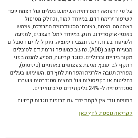
על פי הרפואה המסורתית השימוש בעלים של הצמח יועד
לשיפור זרימת הדם, במיוחד למוח, וכחלק מטיפול
באסטמה. הצמח, בצורתו הסטנדרטית המרוכזת, שימש
כאנטי-אוקסדידנט חזק, במיוחד למע' העצבים, למניעה
ולשיפור בעיות ריכוז ומצבי דימנציה. ניתן לילדים הסובלים
מבעיות קשב (ADD). נחשב כמשפר זרימת דם לסובלים
מקור בידיים וברגליים. כנוגד קרישה, מסייע להגנה בפני
התקף לב ושבץ, מניעת צפצופים באוזניים (טיניטוס),
מפחית תגובה אלרגית והפחתת לחץ דם. השימוש בעלים
בחליטות או בקפסולות של תמצית סטנדרטית שעברו
סטנדרטיזיה ל- 24% גליקוזידים פלבונואידים.
התוויות נגד: אין לקחת יחד עם תרופות נוגדות קרישה.
לקריאה נוספת לחץ כאן