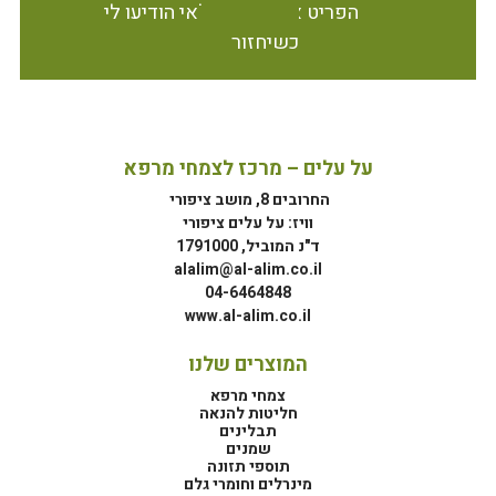
הפריט אינו זמין במלאי הודיעו לי
כשיחזור
על עלים – מרכז לצמחי מרפא
החרובים 8, מושב ציפורי
וויז: על עלים ציפורי
ד"נ המוביל, 1791000
alalim@al-alim.co.il
04-6464848
www.al-alim.co.il
המוצרים שלנו
צמחי מרפא
חליטות להנאה
תבלינים
שמנים
תוספי תזונה
מינרלים וחומרי גלם