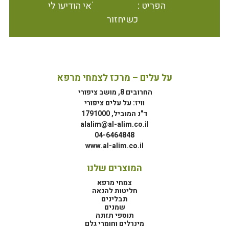
הפריט אינו זמין במלאי הודיעו לי
כשיחזור
על עלים – מרכז לצמחי מרפא
החרובים 8, מושב ציפורי
וויז: על עלים ציפורי
ד"נ המוביל, 1791000
alalim@al-alim.co.il
04-6464848
www.al-alim.co.il
המוצרים שלנו
צמחי מרפא
חליטות להנאה
תבלינים
שמנים
תוספי תזונה
מינרלים וחומרי גלם