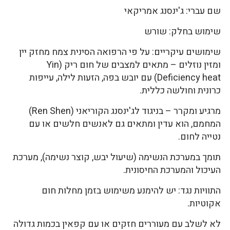
שם עברי: ג'ינסנג אמריקאי
שימוש בחלק: שורש
שימושים עיקריים: על פי הרפואה הסינית צמח מחזק יין
ומזין נוזלים – מתאים למצבים של חום ריק (Yin
Deficiency heat) עם יובש בפה, הזעות לילה, עייפות
כרונית וחולשה כללית.
מרגיע ומקרר – בניגוד לג'ינסנג הקוריאני (Ren Shen)
המחמם, הוא עדין ומתאים גם לאנשים חלשים או עם
נטייה לחום.
תומך במערכת הנשימה (שיעול יבש, קוצר נשימה), מערכת
העיכול והמערכת החיסונית.
התוויות נגד: יש להימנע משימוש בזמן מחלות חום
אקוטיות.
לא לשלב עם מעוררים חזקים או עם קפאין בכמות גדולה