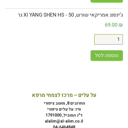
ג'ינסנג אמריקאי שורש, XI YANG SHEN HS - 50 גר
69.00
₪
הוספה לסל
על עלים – מרכז לצמחי מרפא
החרובים 8, מושב ציפורי
וויז: על עלים ציפורי
ד"נ המוביל, 1791000
alalim@al-alim.co.il
04-6464848