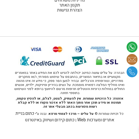
מדיניות משלוחים
תקנון האתר
הצהרת נגישות
הבהרה: על עלים עושה כמיטב יכולתה להגיש לכם את המידע באתר במאמרים
מקצועיים או בתיאור המוצרים, בהתבסס על שימוש מסורתי, ו/או מחקרים
מודרניים, נטורופתיה והרבליזם. נבהיר למען הסר ספק, כי מידע זה אינו מהווה
ואינו מחליף המלצה רפואית מוסמכת. על נשים בהיריון ומיניקות, ילדים, אנשים
החולים במחלות כרוניות והנוטלים תרופות מרשם להיוועץ ברופא לפני השימוש
בתוספי תזונה.
אזהרה: כל הזכויות שמורות. אין להעתיק, לצטט, לצלם, או להפיץ טקסט,
תמונות או מידע תוכן אחר מתוך האתר ללא אזכור מקורו או ללא קבלת
רשות מפורשת בכתב מבעלי אתר זה.
כתום בניית
כל זכויות שמורות ©
על עלים – מרכז לצמחי מרפא
. נבנה ע"י
אתרים ומערכות Web
כתום קידום ושיווק באינטרנט
|