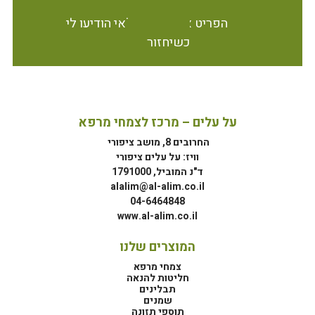
הפריט אינו זמין במלאי הודיעו לי
כשיחזור
על עלים – מרכז לצמחי מרפא
החרובים 8, מושב ציפורי
וויז: על עלים ציפורי
ד"נ המוביל, 1791000
alalim@al-alim.co.il
04-6464848
www.al-alim.co.il
המוצרים שלנו
צמחי מרפא
חליטות להנאה
תבלינים
שמנים
תוספי תזונה