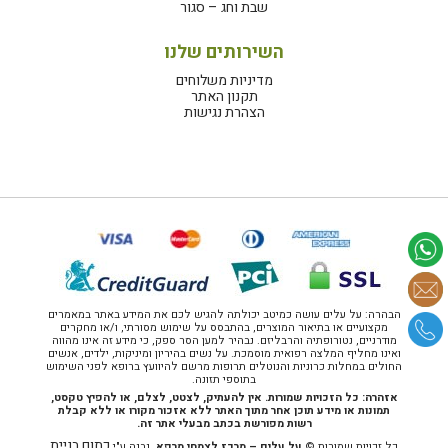
שבת וחג – סגור
השירותים שלנו
מדיניות משלוחים
תקנון האתר
הצהרת נגישות
הבהרה: על עלים עושה כמיטב יכולתה להגיש לכם את המידע באתר במאמרים
מקצועיים או בתיאור המוצרים, בהתבסס על שימוש מסורתי, ו/או מחקרים
מודרניים, נטורופתיה והרבליזם. נבהיר למען הסר ספק, כי מידע זה אינו מהווה
ואינו מחליף המלצה רפואית מוסמכת. על נשים בהיריון ומיניקות, ילדים, אנשים
החולים במחלות כרוניות והנוטלים תרופות מרשם להיוועץ ברופא לפני השימוש
בתוספי תזונה.
אזהרה: כל הזכויות שמורות. אין להעתיק, לצטט, לצלם, או להפיץ טקסט,
תמונות או מידע תוכן אחר מתוך האתר ללא אזכור מקורו או ללא קבלת
רשות מפורשת בכתב מבעלי אתר זה.
כתום בניית
כל זכויות שמורות ©
על עלים – מרכז לצמחי מרפא
. נבנה ע"י