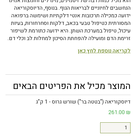
הוא מכיל כמות רבה של ויטמינים, מינרלים וחומצות אמינו
הנחשבים לחיוניים לבריאות הגוף. בנוסף, הדיוסקוריאה
ידועה כמכילה תרכובות אנטי דלקתיות ושימשה ברפואה
המסורתית כטיפול טבעי בכאב, דלקות וסחרחורות, בעיות
עיכול, טיפול במערכת השתן. היא ידועה כתורמת לשיפור
זרימת הדם ומועילה להפחתת הסיכון למחלות לב וכלי דם.
לקריאה נוספת לחץ כאן
המוצר מכיל את הפריטים הבאים
דיוסקוריאה ("בטטה בר") שורש גרוס - 1 ק"ג
261.00
₪