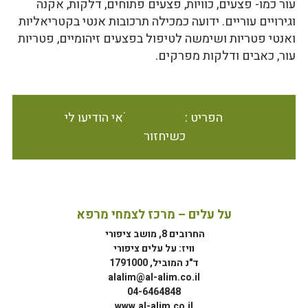
עור כמו- פצעים, כוויות, פצעים פתוחים, דלקות, אקנה
וגירויים עוריים. ידועה כמכילה תרכובות אנטי בקטריאליות
ואנטי פטריות ושימשה לטיפול בפצעים זיהומיים, פטריות
עור, כאבים ודלקות מפרקים.
הפריט אינו זמין במלאי הודיעו לי
כשיחזור
על עלים – מרכז לצמחי מרפא
החרובים 8, מושב ציפורי
וויז: על עלים ציפורי
ד"נ המוביל, 1791000
alalim@al-alim.co.il
04-6464848
www.al-alim.co.il