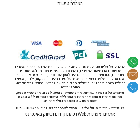
הצהרת נגישות
הבהרה: על עלים עושה כמיטב יכולתה להגיש לכם את המידע באתר במאמרים
מקצועיים או בתיאור המוצרים, בהתבסס על שימוש מסורתי, ו/או מחקרים
מודרניים, נטורופתיה והרבליזם. נבהיר למען הסר ספק, כי מידע זה אינו מהווה
ואינו מחליף המלצה רפואית מוסמכת. על נשים בהיריון ומיניקות, ילדים, אנשים
החולים במחלות כרוניות והנוטלים תרופות מרשם להיוועץ ברופא לפני השימוש
בתוספי תזונה.
אזהרה: כל הזכויות שמורות. אין להעתיק, לצטט, לצלם, או להפיץ טקסט,
תמונות או מידע תוכן אחר מתוך האתר ללא אזכור מקורו או ללא קבלת
רשות מפורשת בכתב מבעלי אתר זה.
כתום בניית
כל זכויות שמורות ©
על עלים – מרכז לצמחי מרפא
. נבנה ע"י
אתרים ומערכות Web
כתום קידום ושיווק באינטרנט
|