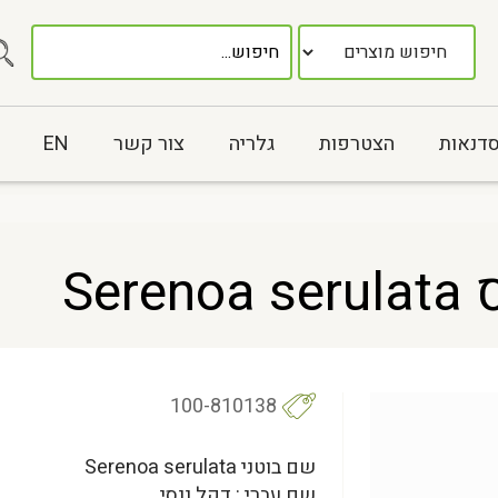
סדנאות
הצטרפות
גלריה
צור קשר
EN
Se
100-810138
שם בוטני Serenoa serulata
שם עברי : דקל ננסי