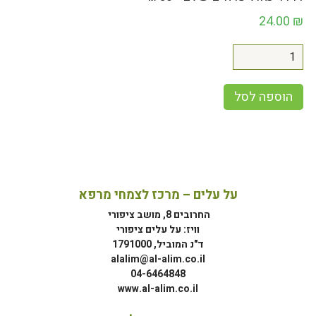
24.00
₪
הוספה לסל
על עלים – מרכז לצמחי מרפא
החרובים 8, מושב ציפורי
וויז: על עלים ציפורי
ד"נ המוביל, 1791000
alalim@al-alim.co.il
04-6464848
www.al-alim.co.il