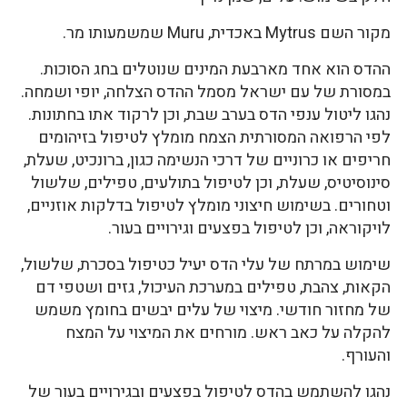
מקור השם Mytrus באכדית, Muru שמשמעותו מר.
ההדס הוא אחד מארבעת המינים שנוטלים בחג הסוכות.
במסורת של עם ישראל מסמל ההדס הצלחה, יופי ושמחה.
נהגו ליטול ענפי הדס בערב שבת, וכן לרקוד אתו בחתונות.
לפי הרפואה המסורתית הצמח מומלץ לטיפול בזיהומים
חריפים או כרוניים של דרכי הנשימה כגון, ברונכיט, שעלת,
סינוסיטיס, שעלת, וכן לטיפול בתולעים, טפילים, שלשול
וטחורים. בשימוש חיצוני מומלץ לטיפול בדלקות אוזניים,
לויקוראה, וכן לטיפול בפצעים וגירויים בעור.
שימוש במרתח של עלי הדס יעיל כטיפול בסכרת, שלשול,
הקאות, צהבת, טפילים במערכת העיכול, גזים ושטפי דם
של מחזור חודשי. מיצוי של עלים יבשים בחומץ משמש
להקלה על כאב ראש. מורחים את המיצוי על המצח
והעורף.
נהגו להשתמש בהדס לטיפול בפצעים ובגירויים בעור של