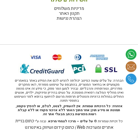
מדיניות משלוחים
תקנון האתר
הצהרת נגישות
הבהרה: על עלים עושה כמיטב יכולתה להגיש לכם את המידע באתר במאמרים
מקצועיים או בתיאור המוצרים, בהתבסס על שימוש מסורתי, ו/או מחקרים
מודרניים, נטורופתיה והרבליזם. נבהיר למען הסר ספק, כי מידע זה אינו מהווה
ואינו מחליף המלצה רפואית מוסמכת. על נשים בהיריון ומיניקות, ילדים, אנשים
החולים במחלות כרוניות והנוטלים תרופות מרשם להיוועץ ברופא לפני השימוש
בתוספי תזונה.
אזהרה: כל הזכויות שמורות. אין להעתיק, לצטט, לצלם, או להפיץ טקסט,
תמונות או מידע תוכן אחר מתוך האתר ללא אזכור מקורו או ללא קבלת
רשות מפורשת בכתב מבעלי אתר זה.
כתום בניית
כל זכויות שמורות ©
על עלים – מרכז לצמחי מרפא
. נבנה ע"י
אתרים ומערכות Web
כתום קידום ושיווק באינטרנט
|