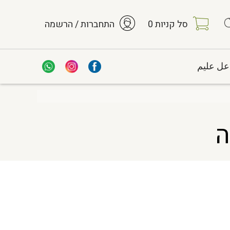
סל קניות
0
התחברות / הרשמה
عل عليم
ה