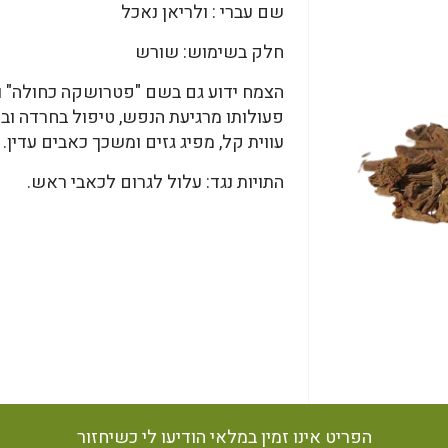
שם עברי : ולריאן נאכל
חלק בשימוש: שורש
הצמח ידוע גם בשם "פטרושקה כחולה" ו
פעולותו מרגיעת הנפש, טיפול בחרדה ובק
עווית קל, מפיג גזים ומשכך כאבים עדין.
התויות נגד: עלול לגרום לכאבי ראש.
הפריט אינו זמין במלאי הודיעו לי כשיחזור