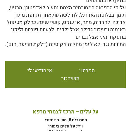
במזון) או במרתחים
על פי הרפואה המסורתית הצמח נחשב לאדפטוגן, מרגיע,
תומך בבלוטת האדרנל. לחולשה שלאחר תקופת מתח
ארוכה. לחרדות, מתח, אי שקט, קשיי שינה. כחלק מטיפול
באנמיה ובעיכוב גדילה אצל ילדים. לבעיות פוריות וליקוי
בתפקוד מיני אצל גברים
התוויות נגד: לא לזמן מחלות אקוטיות (דלקת חריפה, חום).
הפריט אינו זמין במלאי הודיעו לי
כשיחזור
על עלים – מרכז לצמחי מרפא
החרובים 8, מושב ציפורי
וויז: על עלים ציפורי