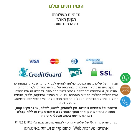
השירותים שלנו
מדיניות משלוחים
תקנון האתר
הצהרת נגישות
הבהרה: על עלים עושה כמיטב יכולתה להגיש לכם את המידע באתר במאמרים
מקצועיים או בתיאור המוצרים, בהתבסס על שימוש מסורתי, ו/או מחקרים
מודרניים, נטורופתיה והרבליזם. נבהיר למען הסר ספק, כי מידע זה אינו מהווה
ואינו מחליף המלצה רפואית מוסמכת. על נשים בהיריון ומיניקות, ילדים, אנשים
החולים במחלות כרוניות והנוטלים תרופות מרשם להיוועץ ברופא לפני השימוש
בתוספי תזונה.
אזהרה: כל הזכויות שמורות. אין להעתיק, לצטט, לצלם, או להפיץ טקסט,
תמונות או מידע תוכן אחר מתוך האתר ללא אזכור מקורו או ללא קבלת
רשות מפורשת בכתב מבעלי אתר זה.
כתום בניית
כל זכויות שמורות ©
על עלים – מרכז לצמחי מרפא
. נבנה ע"י
אתרים ומערכות Web
כתום קידום ושיווק באינטרנט
|