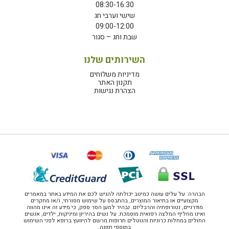
08:30-16:30
שישי וערבי חג
09:00-12:00
שבת וחג – סגור
השירותים שלנו
מדיניות משלוחים
תקנון האתר
הצהרת נגישות
הבהרה: על עלים עושה כמיטב יכולתה להגיש לכם את המידע באתר במאמרים
מקצועיים או בתיאור המוצרים, בהתבסס על שימוש מסורתי, ו/או מחקרים
מודרניים, נטורופתיה והרבליזם. נבהיר למען הסר ספק, כי מידע זה אינו מהווה
ואינו מחליף המלצה רפואית מוסמכת. על נשים בהיריון ומיניקות, ילדים, אנשים
החולים במחלות כרוניות והנוטלים תרופות מרשם להיוועץ ברופא לפני השימוש
בתוספי תזונה.