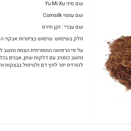
שם סיני Yu Mi Xu
שם עממי Cornsilk
שם עברי : זקן תירס
חלק בשימוש: שימוש בצינורות אבקני הפ
על פי הרפואה המסורתית הצמח נחשב למש
נחשב כמטיב עם דלקות שתן, אבנים בכליו
להורדת יתר לחץ דם ולטיפול בבצקות והצ