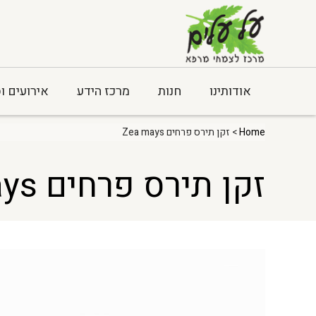
אודותינו
חנות
מרכז הידע
אירועים ו
Home
> זקן תירס פרחים Zea mays
זקן תירס פרחים Zea mays