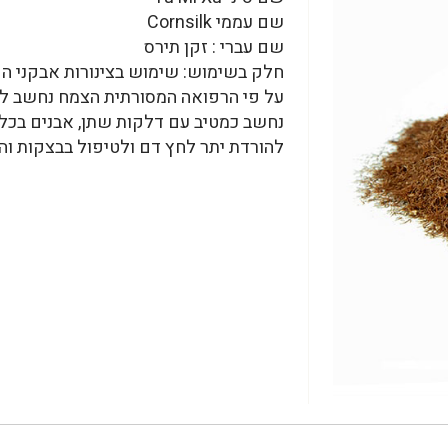
שם עממי Cornsilk
שם עברי : זקן תירס
חלק בשימוש: שימוש בצינורות אבקני הפ
על פי הרפואה המסורתית הצמח נחשב למש
נחשב כמטיב עם דלקות שתן, אבנים בכליו
להורדת יתר לחץ דם ולטיפול בבצקות והצ