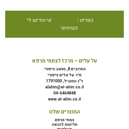
הפריט אינו זמין במלאי הודיעו לי
כשיחזור
על עלים – מרכז לצמחי מרפא
החרובים 8, מושב ציפורי
וויז: על עלים ציפורי
ד"נ המוביל, 1791000
alalim@al-alim.co.il
04-6464848
www.al-alim.co.il
המוצרים שלנו
צמחי מרפא
חליטות להנאה