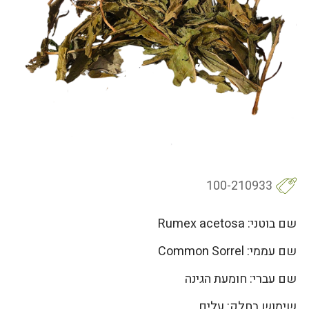
100-210933
שם בוטני: Rumex acetosa
שם עממי: Common Sorrel
שם עברי: חומעת הגינה
שימוש בחלק: עלים