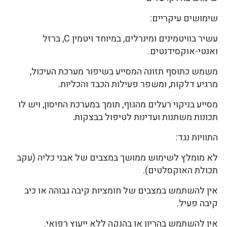
שימושים עיקריים:
עשיר בוויטמינים ומינרלים, במיוחד ויטמין C, ברזל
ואנטי-אוקסידנטים.
משמש כתוסף תזונה המסייע בשיפור מערכת העיכול,
מרגיע דלקות, ומשפר פעילות הכבד והכליות.
מסייע בניקוי רעלים מהגוף, תומך במערכת החיסון, ויש לו
תכונות משתנות ועדינות לטיפול בבצקות.
התוויות נגד:
לא מומלץ לשימוש ממושך במצבים של אבני כליה (עקב
תכולת האוקסלטים).
אין להשתמש במצבים של חומציות קיבה גבוהה או כיב
קיבה פעיל.
אין להשתמש בהריון או בהנקה ללא ייעוץ רפואי.