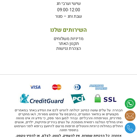
שישי וערבי חג
09:00-12:00
שבת וחג – סגור
השירותים שלנו
מדיניות משלוחים
תקנון האתר
הצהרת נגישות
הבהרה: על עלים עושה כמיטב יכולתה להגיש לכם את המידע באתר במאמרים
מקצועיים או בתיאור המוצרים, בהתבסס על שימוש מסורתי, ו/או מחקרים
מודרניים, נטורופתיה והרבליזם. נבהיר למען הסר ספק, כי מידע זה אינו מהווה
ואינו מחליף המלצה רפואית מוסמכת. על נשים בהיריון ומיניקות, ילדים, אנשים
החולים במחלות כרוניות והנוטלים תרופות מרשם להיוועץ ברופא לפני השימוש
בתוספי תזונה.
אזהרה: כל הזכויות שמורות. אין להעתיק, לצטט, לצלם, או להפיץ טקסט,