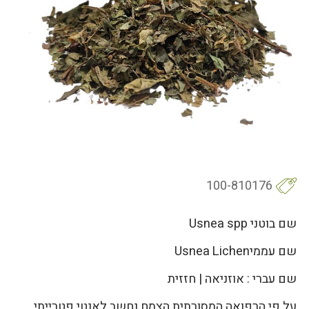
100-810176
שם בוטני Usnea spp
שם עממיUsnea Lichen
שם עברי : אוזניאה | חזזית
על פי הרפואה המסורתית הצמח נחשב לאנטי פטרייתי