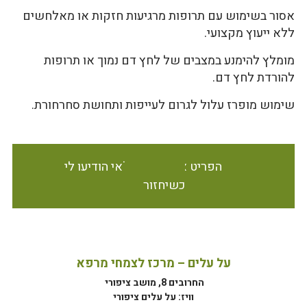
אסור בשימוש עם תרופות מרגיעות חזקות או מאלחשים
ללא ייעוץ מקצועי.
מומלץ להימנע במצבים של לחץ דם נמוך או תרופות
להורדת לחץ דם.
שימוש מופרז עלול לגרום לעייפות ותחושת סחרחורת.
הפריט אינו זמין במלאי הודיעו לי
כשיחזור
על עלים – מרכז לצמחי מרפא
החרובים 8, מושב ציפורי
וויז: על עלים ציפורי