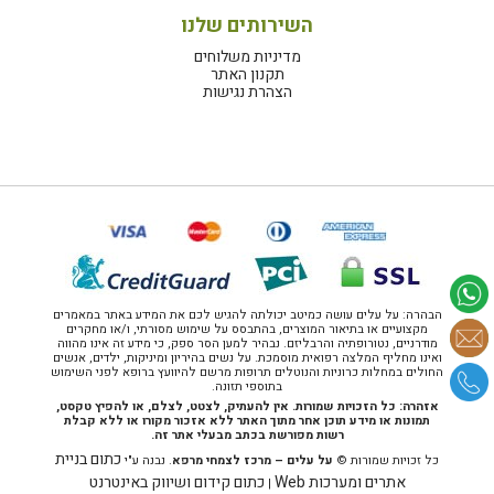
השירותים שלנו
מדיניות משלוחים
תקנון האתר
הצהרת נגישות
הבהרה: על עלים עושה כמיטב יכולתה להגיש לכם את המידע באתר במאמרים
מקצועיים או בתיאור המוצרים, בהתבסס על שימוש מסורתי, ו/או מחקרים
מודרניים, נטורופתיה והרבליזם. נבהיר למען הסר ספק, כי מידע זה אינו מהווה
ואינו מחליף המלצה רפואית מוסמכת. על נשים בהיריון ומיניקות, ילדים, אנשים
החולים במחלות כרוניות והנוטלים תרופות מרשם להיוועץ ברופא לפני השימוש
בתוספי תזונה.
אזהרה: כל הזכויות שמורות. אין להעתיק, לצטט, לצלם, או להפיץ טקסט,
תמונות או מידע תוכן אחר מתוך האתר ללא אזכור מקורו או ללא קבלת
רשות מפורשת בכתב מבעלי אתר זה.
כתום בניית
כל זכויות שמורות ©
על עלים – מרכז לצמחי מרפא
. נבנה ע"י
אתרים ומערכות Web
כתום קידום ושיווק באינטרנט
|