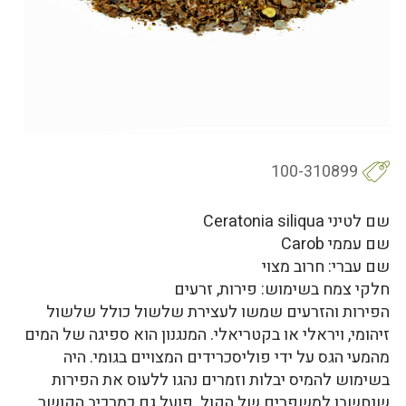
100-310899
שם לטיני Ceratonia siliqua
שם עממי Carob
שם עברי: חרוב מצוי
חלקי צמח בשימוש: פירות, זרעים
הפירות והזרעים שמשו לעצירת שלשול כולל שלשול
זיהומי, ויראלי או בקטריאלי. המנגנון הוא ספיגה של המים
מהמעי הגס על ידי פוליסכרידים המצויים בגומי. היה
בשימוש להמיס יבלות וזמרים נהגו ללעוס את הפירות
שנחשבו למשפרים של הקול. פועל גם כמרכיב הקושר