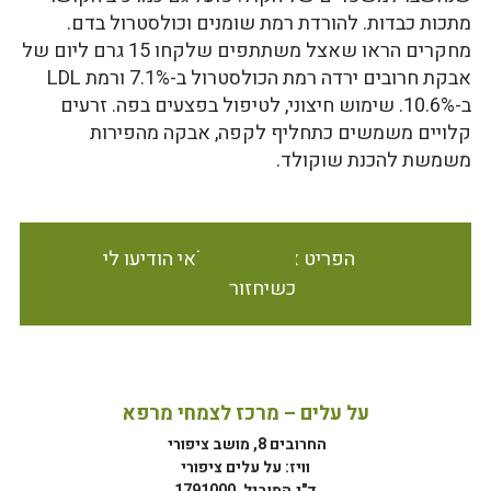
מתכות כבדות. להורדת רמת שומנים וכולסטרול בדם.
מחקרים הראו שאצל משתתפים שלקחו 15 גרם ליום של
אבקת חרובים ירדה רמת הכולסטרול ב-7.1% ורמת LDL
ב-10.6%. שימוש חיצוני, לטיפול בפצעים בפה. זרעים
קלויים משמשים כתחליף לקפה, אבקה מהפירות
משמשת להכנת שוקולד.
הפריט אינו זמין במלאי הודיעו לי
כשיחזור
על עלים – מרכז לצמחי מרפא
החרובים 8, מושב ציפורי
וויז: על עלים ציפורי
ד"נ המוביל, 1791000