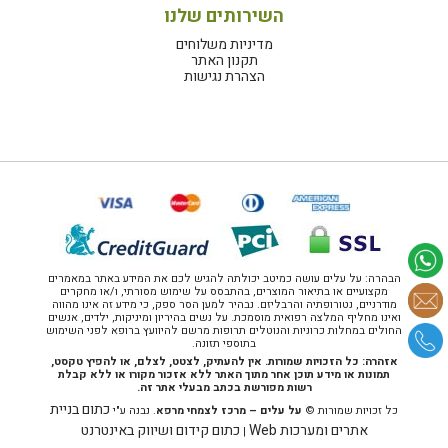
השירותים שלנו
מדיניות משלוחים
תקנון האתר
הצהרת נגישות
הבהרה: על עלים עושה כמיטב יכולתה להגיש לכם את המידע באתר במאמרים
מקצועיים או בתיאור המוצרים, בהתבסס על שימוש מסורתי, ו/או מחקרים
מודרניים, נטורופתיה והרבליזם. נבהיר למען הסר ספק, כי מידע זה אינו מהווה
ואינו מחליף המלצה רפואית מוסמכת. על נשים בהיריון ומיניקות, ילדים, אנשים
החולים במחלות כרוניות והנוטלים תרופות מרשם להיוועץ ברופא לפני השימוש
בתוספי תזונה.
אזהרה: כל הזכויות שמורות. אין להעתיק, לצטט, לצלם, או להפיץ טקסט,
תמונות או מידע תוכן אחר מתוך האתר ללא אזכור מקורו או ללא קבלת
רשות מפורשת בכתב מבעלי אתר זה.
כתום בניית
כל זכויות שמורות ©
על עלים – מרכז לצמחי מרפא
. נבנה ע"י
אתרים ומערכות Web
כתום קידום ושיווק באינטרנט
|