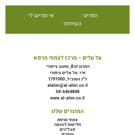
הפריט אינו זמין במלאי הודיעו לי
כשיחזור
על עלים – מרכז לצמחי מרפא
החרובים 8, מושב ציפורי
וויז: על עלים ציפורי
ד"נ המוביל, 1791000
alalim@al-alim.co.il
04-6464848
www.al-alim.co.il
המוצרים שלנו
צמחי מרפא
חליטות להנאה
תבלינים
שמנים