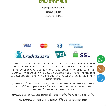
השירותים שלנו
מדיניות משלוחים
תקנון האתר
הצהרת נגישות
הבהרה: על עלים עושה כמיטב יכולתה להגיש לכם את המידע באתר במאמרים
מקצועיים או בתיאור המוצרים, בהתבסס על שימוש מסורתי, ו/או מחקרים
מודרניים, נטורופתיה והרבליזם. נבהיר למען הסר ספק, כי מידע זה אינו מהווה
ואינו מחליף המלצה רפואית מוסמכת. על נשים בהיריון ומיניקות, ילדים, אנשים
החולים במחלות כרוניות והנוטלים תרופות מרשם להיוועץ ברופא לפני השימוש
בתוספי תזונה.
אזהרה: כל הזכויות שמורות. אין להעתיק, לצטט, לצלם, או להפיץ טקסט,
תמונות או מידע תוכן אחר מתוך האתר ללא אזכור מקורו או ללא קבלת
רשות מפורשת בכתב מבעלי אתר זה.
כתום בניית
כל זכויות שמורות ©
על עלים – מרכז לצמחי מרפא
. נבנה ע"י
אתרים ומערכות Web
כתום קידום ושיווק באינטרנט
|