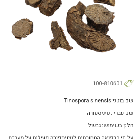
100-810601
שם בוטני Tinospora sinensis
שם עברי : טיניספורה
חלק בשימוש: גבעול
על פי הרפואה המסורתית לטיניספורה פעילות על מערכת